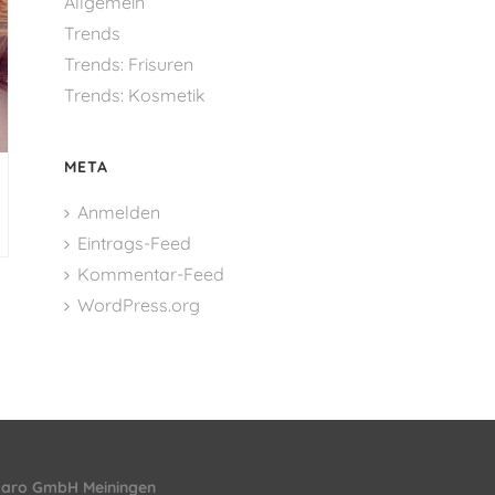
Allgemein
Trends
Trends: Frisuren
Trends: Kosmetik
META
Anmelden
Eintrags-Feed
Kommentar-Feed
WordPress.org
garo GmbH Meiningen