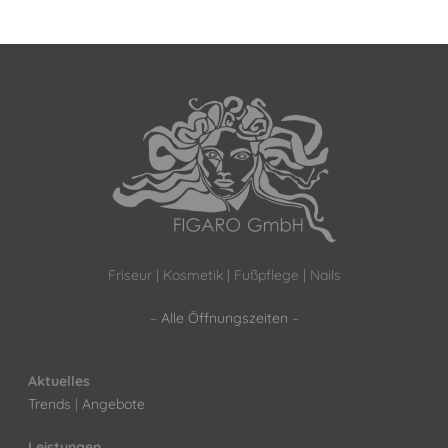
Friseur | Kosmetik | Fußpflege | Nails
–
Alle Öffnungszeiten
–
Aktuelles
Trends
|
Angebote
Leistungen