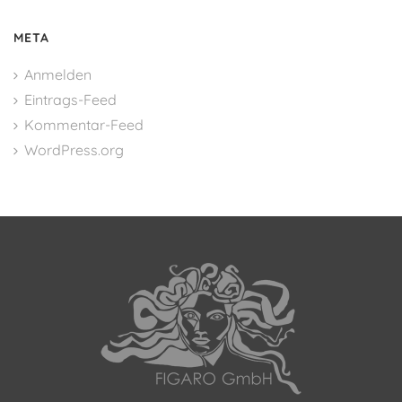
META
Anmelden
Eintrags-Feed
Kommentar-Feed
WordPress.org