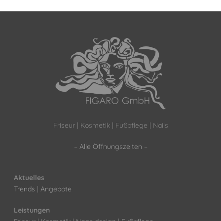
Friseur | Kosmetik | Fußpflege | Nails
–
Alle Öffnungszeiten
–
Aktuelles
Trends
|
Angebote
Leistungen