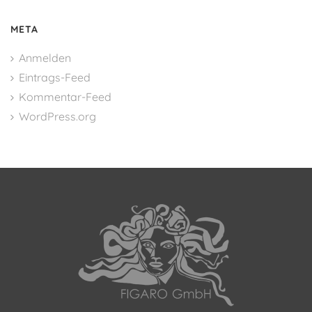
META
Anmelden
Eintrags-Feed
Kommentar-Feed
WordPress.org