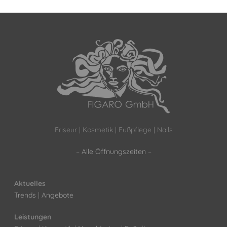
Friseur | Kosmetik | Fußpflege | Nails
–
Alle Öffnungszeiten
–
Aktuelles
Trends
|
Angebote
Leistungen